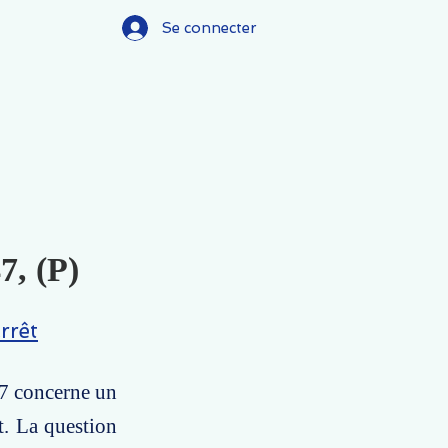
Se connecter
7, (P)
rrêt
17 concerne un
t. La question