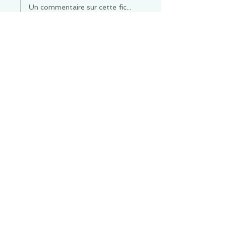
Un commentaire sur cette fiche ou cet arrêt ?
Partagez vos idées
Soyez le premier à rédiger un
commentaire.