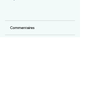
Commentaires
Un commentaire sur cette fiche ou cet arrêt ?
Partagez vos idées
Soyez le premier à rédiger un
commentaire.