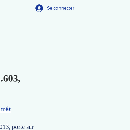
Se connecter
.603,
rrêt
013, porte sur