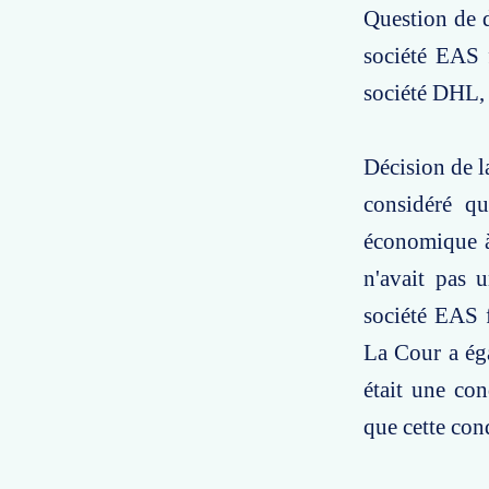
Question de d
société EAS 
société DHL, 
Décision de la
considéré qu
économique à
n'avait pas 
société EAS fr
La Cour a éga
était une con
que cette cond