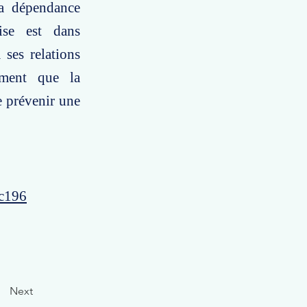
la dépendance
ise est dans
 ses relations
ement que la
e prévenir une
5c196
Next