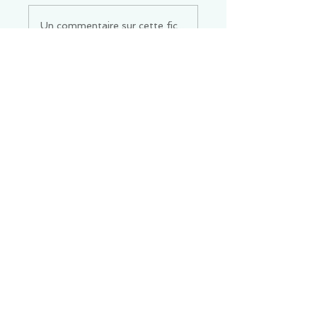
Un commentaire sur cette fiche ou cet arrêt ?
Partagez vos idées
Soyez le premier à rédiger un
commentaire.