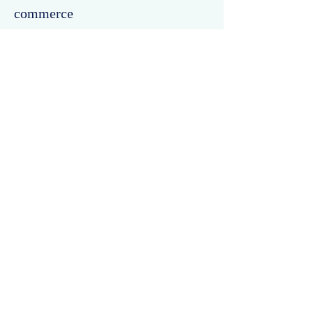
commerce
Commentaires
Un commentaire sur cette fiche ou cet arrêt ?
Partagez vos idées
Soyez le premier à rédiger un
commentaire.