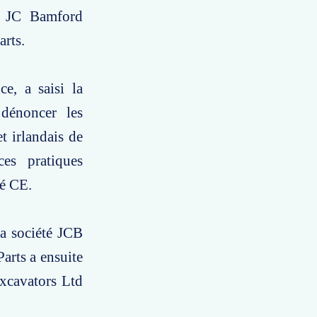
et JC Bamford
arts.
e, a saisi la
dénoncer les
t irlandais de
es pratiques
té CE.
la société JCB
Parts a ensuite
Excavators Ltd