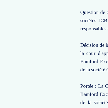
Question de d
sociétés JCB
responsables 
Décision de l
la cour d'ap
Bamford Exca
de la société 
Portée : La C
Bamford Excav
de la sociét