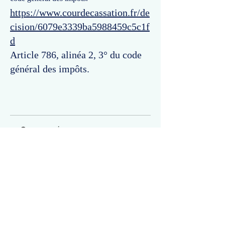
https://www.courdecassation.fr/de
cision/6079e3339ba5988459c5c1f
d
Article 786, alinéa 2, 3° du code
général des impôts.
Commentaires
Un commentaire sur cette fiche ou cet arrêt ?
Partagez vos idées
Soyez le premier à rédiger un
commentaire.