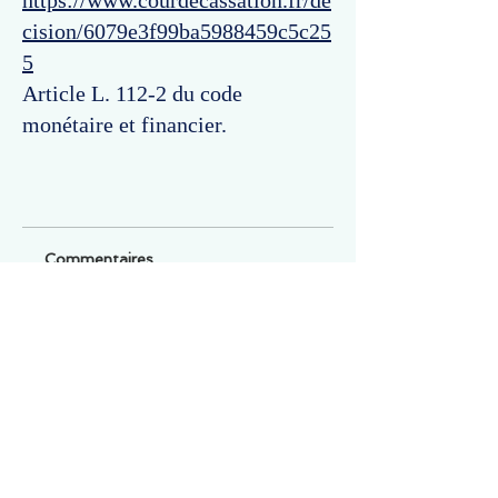
https://www.courdecassation.fr/de
cision/6079e3f99ba5988459c5c25
5
Article L. 112-2 du code
monétaire et financier.
Commentaires
Un commentaire sur cette fiche ou cet arrêt ?
Partagez vos idées
Soyez le premier à rédiger un
commentaire.