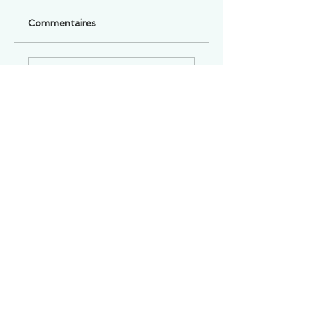
Commentaires
Un commentaire sur cette fiche ou cet arrêt ?
Partagez vos idées
Soyez le premier à rédiger un
commentaire.