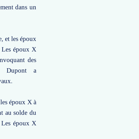
iement dans un
, et les époux
. Les époux X
 invoquant des
té Dupont a
vaux.
 les époux X à
t au solde du
e. Les époux X