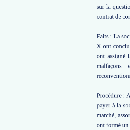
sur la questi
contrat de co
Faits : La so
X ont conclu
ont assigné 
malfaçons 
reconventionn
Procédure : A
payer à la s
marché, assor
ont formé un 