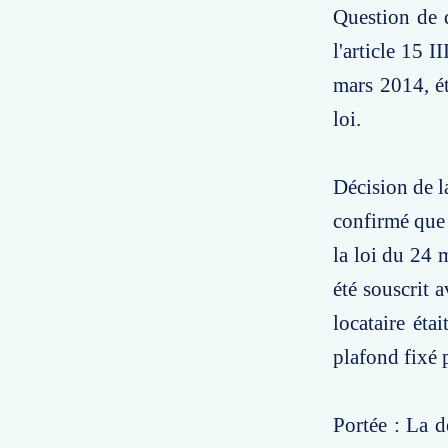
Question de d
l'article 15 I
mars 2014, ét
loi.
Décision de la
confirmé que l
la loi du 24 m
été souscrit a
locataire éta
plafond fixé p
Portée : La d