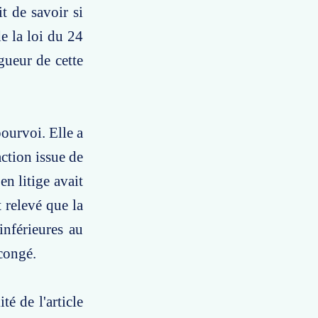
t de savoir si
de la loi du 24
gueur de cette
pourvoi. Elle a
action issue de
en litige avait
t relevé que la
inférieures au
 congé.
té de l'article