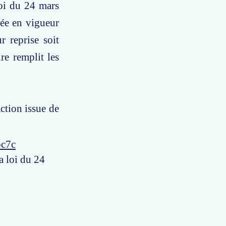
loi du 24 mars
rée en vigueur
r reprise soit
ire remplit les
action issue de
bc7c
la loi du 24