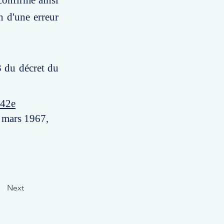
confirme ainsi
n d'une erreur
 3 du décret du
d42e
7 mars 1967,
Next