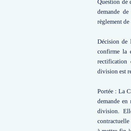
Question de d
demande de r
règlement de 
Décision de l
confirme la 
rectification
division est r
Portée : La C
demande en re
division. El
contractuelle 