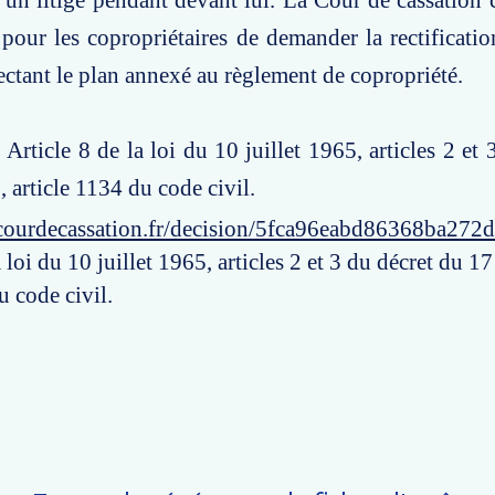
à un litige pendant devant lui. La Cour de cassation 
é pour les copropriétaires de demander la rectificatio
fectant le plan annexé au règlement de copropriété.
 Article 8 de la loi du 10 juillet 1965, articles 2 et
 article 1134 du code civil.
courdecassation.fr/decision/5fca96eabd86368ba272
a loi du 10 juillet 1965, articles 2 et 3 du décret du 1
u code civil.