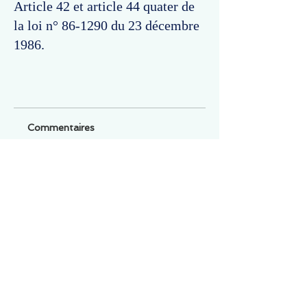
Article 42 et article 44 quater de
la loi n° 86-1290 du 23 décembre
1986.
Commentaires
Un commentaire sur cette fiche ou cet arrêt ?
Partagez vos idées
Soyez le premier à rédiger un
commentaire.