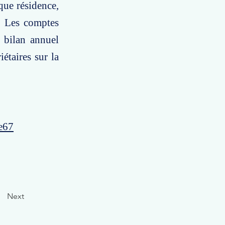
que résidence,
s. Les comptes
u bilan annuel
iétaires sur la
e67
Next