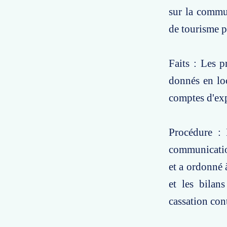
sur la commun
de tourisme p
Faits : Les p
donnés en lo
comptes d'exp
Procédure : L
communication
et a ordonné 
et les bilan
cassation cont