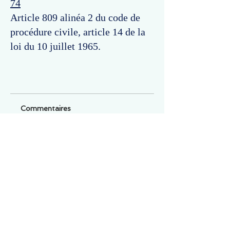
74
Article 809 alinéa 2 du code de
procédure civile, article 14 de la
loi du 10 juillet 1965.
Commentaires
Un commentaire sur cette fiche ou cet arrêt ?
Partagez vos idées
Soyez le premier à rédiger un
commentaire.