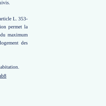
ivis.
article L. 353-
tion permet la
te du maximum
 logement des
abitation.
ab8