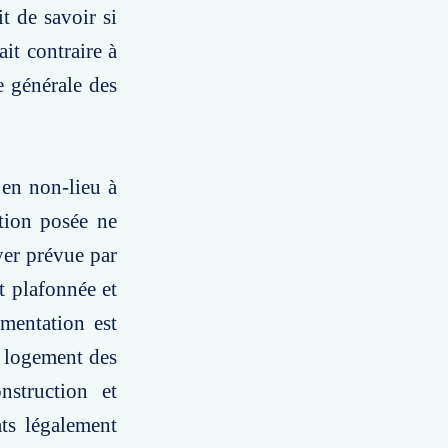
t de savoir si
ait contraire à
e générale des
 en non-lieu à
stion posée ne
yer prévue par
st plafonnée et
gmentation est
au logement des
nstruction et
ats légalement