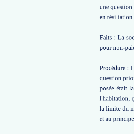
une question 
en résiliatio
Faits : La so
pour non-paie
Procédure : L
question prio
posée était l
l'habitation,
la limite du 
et au princip