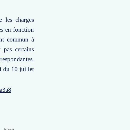
e les charges
es en fonction
ment commun à
t pas certains
rrespondantes.
i du 10 juillet
4a3a8
Next