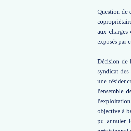
Question de d
copropriétair
aux charges 
exposés par ce
Décision de l
syndicat des 
une résidenc
l'ensemble de
l'exploitatio
objective à b
pu annuler l