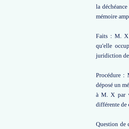
la déchéance 
mémoire ampl
Faits : M. X
qu'elle occu
juridiction d
Procédure : 
déposé un mémo
à M. X par v
différente de
Question de d