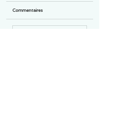
Commentaires
Un commentaire sur cette fiche ou cet arrêt ?
Partagez vos idées
Soyez le premier à rédiger un
commentaire.