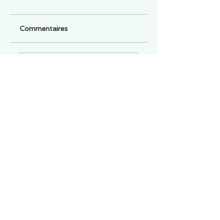
Commentaires
Un commentaire sur cette fiche ou cet arrêt ?
Partagez vos idées
Soyez le premier à rédiger un
commentaire.