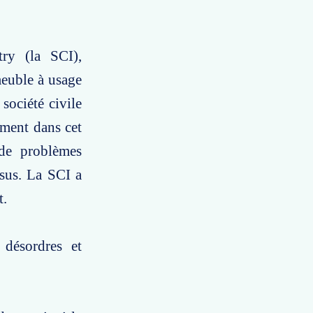
try (la SCI),
meuble à usage
 société civile
ment dans cet
 de problèmes
ssus. La SCI a
t.
 désordres et