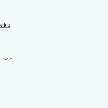
49d00
Next