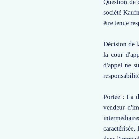
Question de d
société Kauf
être tenue re
Décision de l
la cour d'ap
d'appel ne su
responsabilit
Portée : La d
vendeur d'im
intermédiaire
caractérisée,