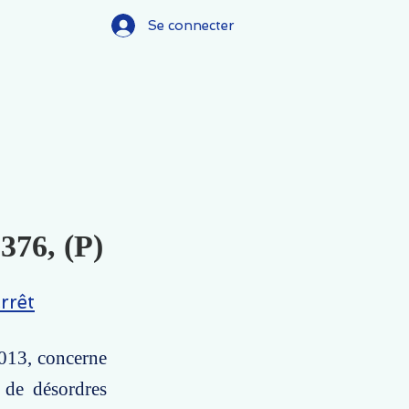
Se connecter
.376, (P)
rrêt
2013, concerne
 de désordres