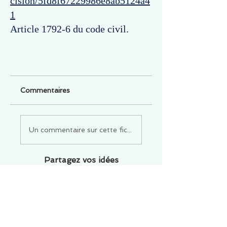
cision/5fd8f67229986e8ab5124a4
1
Article 1792-6 du code civil.
Commentaires
Un commentaire sur cette fiche ou cet arrêt ?
Partagez vos idées
Soyez le premier à rédiger un
commentaire.