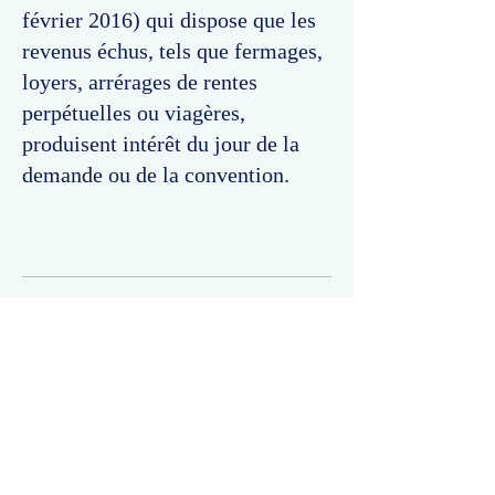
février 2016) qui dispose que les
revenus échus, tels que fermages,
loyers, arrérages de rentes
perpétuelles ou viagères,
produisent intérêt du jour de la
demande ou de la convention.
Commentaires
Un commentaire sur cette fiche ou cet arrêt ?
Partagez vos idées
Soyez le premier à rédiger un