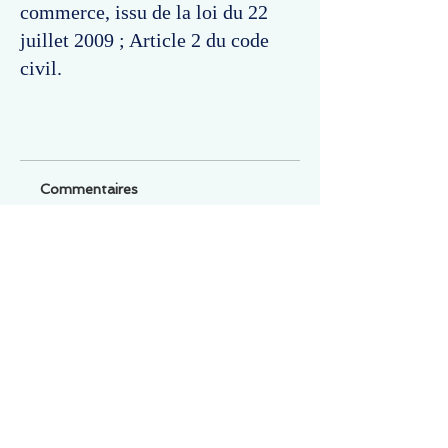
commerce, issu de la loi du 22
juillet 2009 ; Article 2 du code
civil.
Commentaires
Un commentaire sur cette fiche ou cet arrêt ?
Partagez vos idées
Soyez le premier à rédiger un
commentaire.