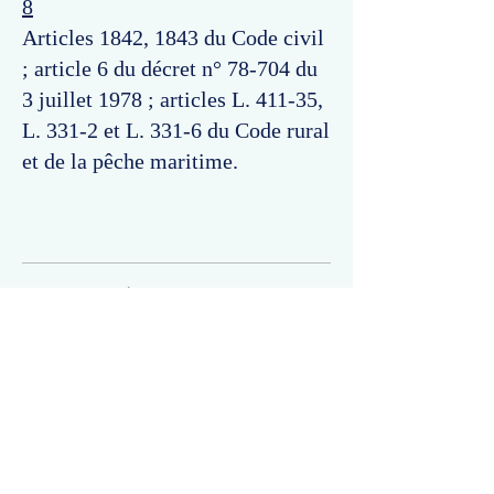
8
Articles 1842, 1843 du Code civil
; article 6 du décret n° 78-704 du
3 juillet 1978 ; articles L. 411-35,
L. 331-2 et L. 331-6 du Code rural
et de la pêche maritime.
Commentaires
Un commentaire sur cette fiche ou cet arrêt ?
Partagez vos idées
Soyez le premier à rédiger un