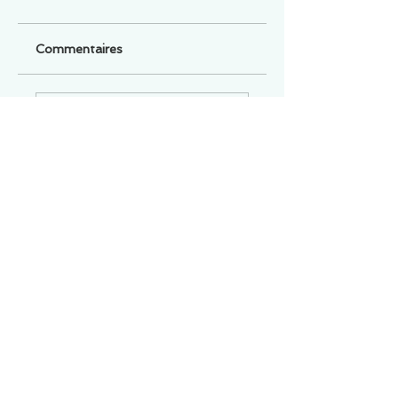
Commentaires
Un commentaire sur cette fiche ou cet arrêt ?
Partagez vos idées
Soyez le premier à rédiger un
commentaire.