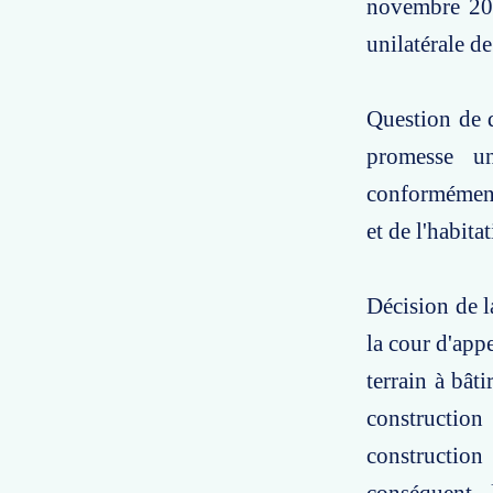
novembre 201
unilatérale de
Question de d
promesse un
conformément 
et de l'habita
Décision de l
la cour d'app
terrain à bât
construction
constructio