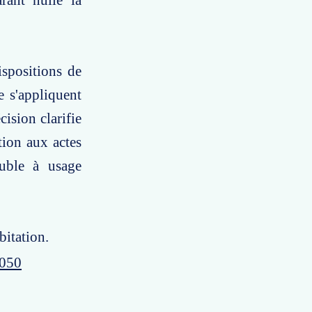
rant nulle la
ispositions de
e s'appliquent
cision clarifie
tion aux actes
euble à usage
bitation.
0050