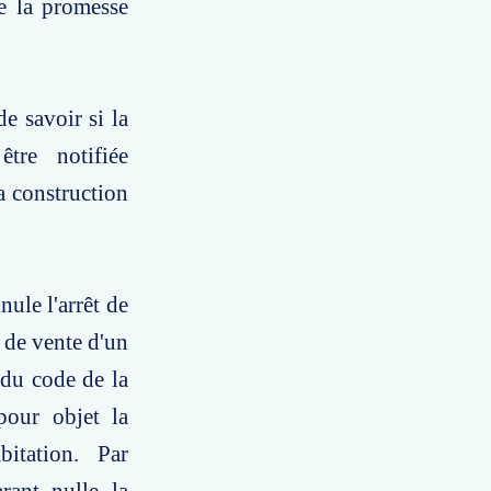
e la promesse
e savoir si la
tre notifiée
a construction
nule l'arrêt de
e de vente d'un
1 du code de la
pour objet la
itation. Par