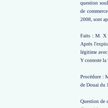
question soul
de commerce,
2008, sont ap
Faits : M. X 
Après l'expi
légitime avec
Y conteste la
Procédure : M
de Douai du 1
Question de d