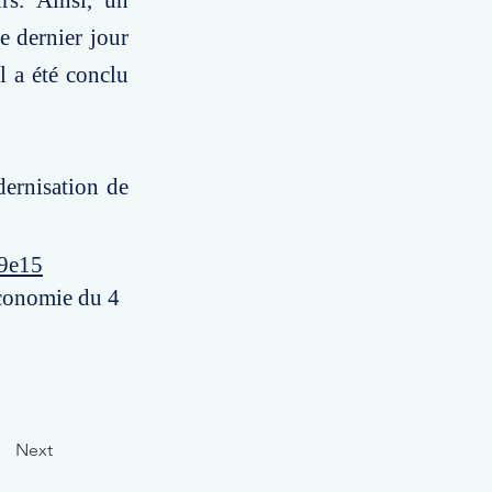
rs. Ainsi, un
e dernier jour
l a été conclu
dernisation de
49e15
économie du 4
Next