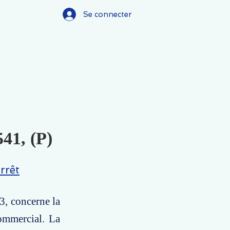
Se connecter
541, (P)
rrêt
13, concerne la
commercial. La