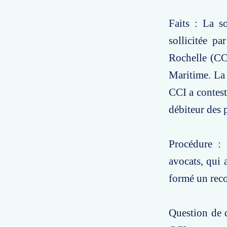
Faits : La s
sollicitée p
Rochelle (CCI
Maritime. La s
CCI a contesté
débiteur des p
Procédure : 
avocats, qui 
formé un reco
Question de d