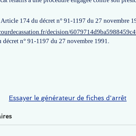
ocat relatifs à une procédure engagée contre son prési
: Article 174 du décret n° 91-1197 du 27 novembre 1
courdecassation.fr/decision/6079714d9ba5988459c
u décret n° 91-1197 du 27 novembre 1991.
Essayer le générateur de fiches d'arrêt
ires