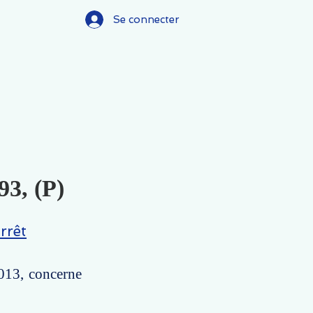
Se connecter
93, (P)
rrêt
2013, concerne