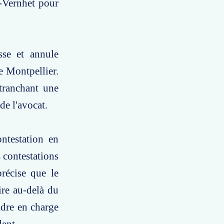
o-Vernhet pour
sse et annule
e Montpellier.
tranchant une
de l'avocat.
ntestation en
 contestations
récise que le
ire au-delà du
ndre en charge