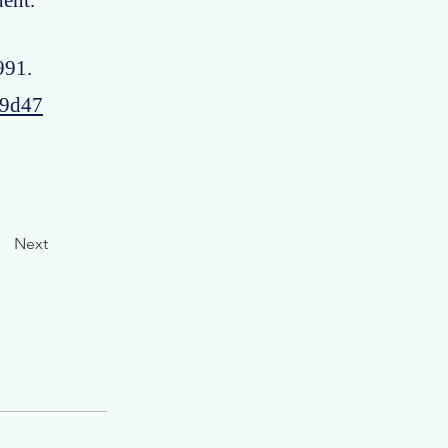
dent.
991.
49d47
Next