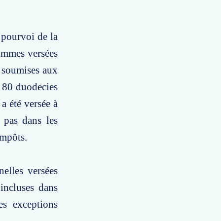
 pourvoi de la
sommes versées
t soumises aux
le 80 duodecies
 a été versée à
e pas dans les
impôts.
nelles versées
 incluses dans
les exceptions