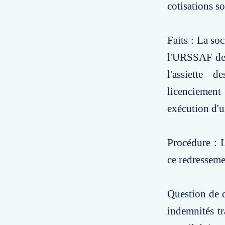
cotisations so
Faits : La so
l'URSSAF de P
l'assiette d
licenciement
exécution d'u
Procédure : L
ce redresseme
Question de d
indemnités tr