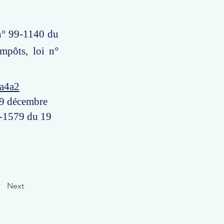
 n° 99-1140 du
mpôts, loi n°
4a4a2
 29 décembre
5-1579 du 19
Next