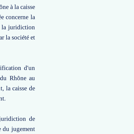
ône à la caisse
ée concerne la
la juridiction
r la société et
ification d'un
a du Rhône au
, la caisse de
nt.
juridiction de
se du jugement