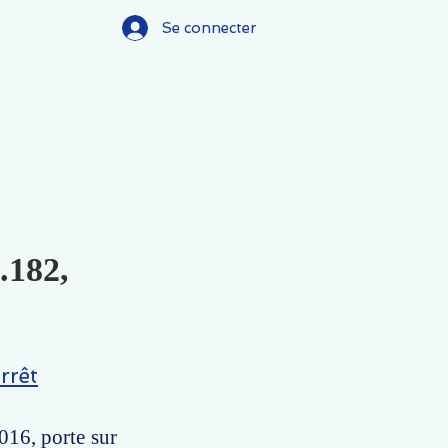
Se connecter
.182,
rrêt
016, porte sur