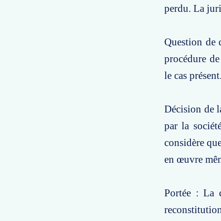
perdu. La jur
Question de d
procédure de
le cas présent
Décision de l
par la sociét
considère que
en œuvre même 
Portée : La 
reconstitutio