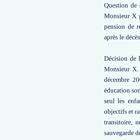
Question de d
Monsieur X pe
pension de re
après le décès
Décision de l
Monsieur X. 
décembre 200
éducation sont
seul les enfa
objectifs et r
transitoire,
sauvegarde de