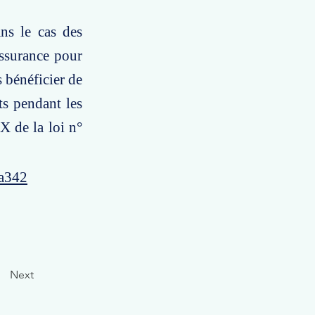
ns le cas des
assurance pour
s bénéficier de
nts pendant les
IX de la loi n°
4a342
Next