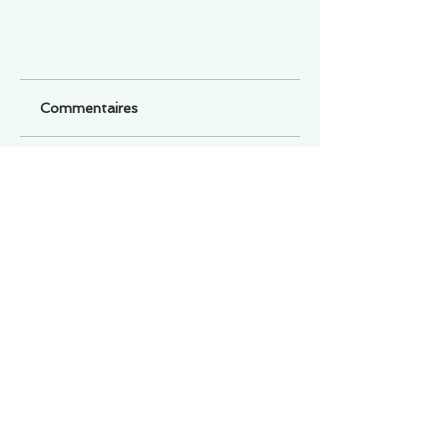
Commentaires
Un commentaire sur cette fiche ou cet arrêt ?
Partagez vos idées
Soyez le premier à rédiger un
commentaire.