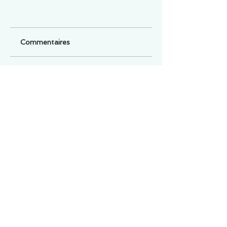
Commentaires
Un commentaire sur cette fiche ou cet arrêt ?
Partagez vos idées
Soyez le premier à rédiger un
commentaire.