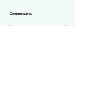
Commentaires
Un commentaire sur cette fiche ou cet arrêt ?
Partagez vos idées
Soyez le premier à rédiger un
commentaire.