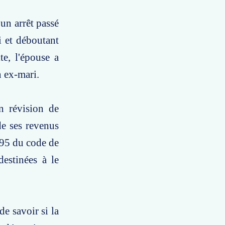
 un arrêt passé
i et déboutant
te, l'épouse a
n ex-mari.
n révision de
de ses revenus
 595 du code de
estinées à le
de savoir si la