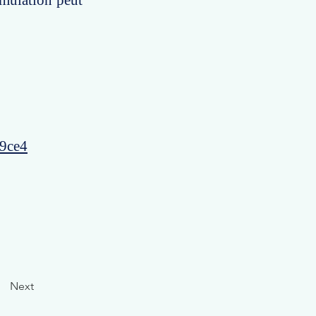
simulation peut
49ce4
Next