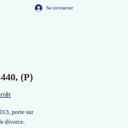
Se connecter
.440, (P)
rrêt
013, porte sur
de divorce.