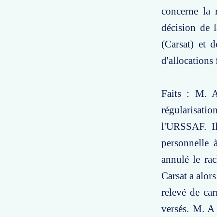
concerne la 
décision de l
(Carsat) et d
d'allocation
Faits : M. A
régularisati
l'URSSAF. Il
personnelle 
annulé le rac
Carsat a alors
relevé de car
versés. M. A 