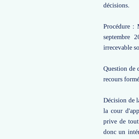
décisions.
Procédure : 
septembre 20
irrecevable s
Question de d
recours formé
Décision de l
la cour d'ap
prive de tout
donc un intér