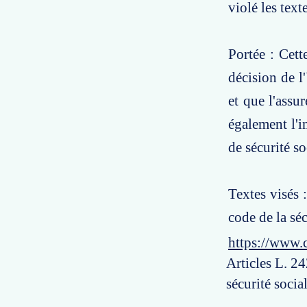
violé les text
Portée : Cett
décision de l
et que l'assu
également l'i
de sécurité so
Textes visés 
code de la séc
https://www.
Articles L. 2
sécurité socia