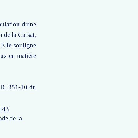
nulation d'une
 de la Carsat,
. Elle souligne
eux en matière
t R. 351-10 du
8f43
ode de la