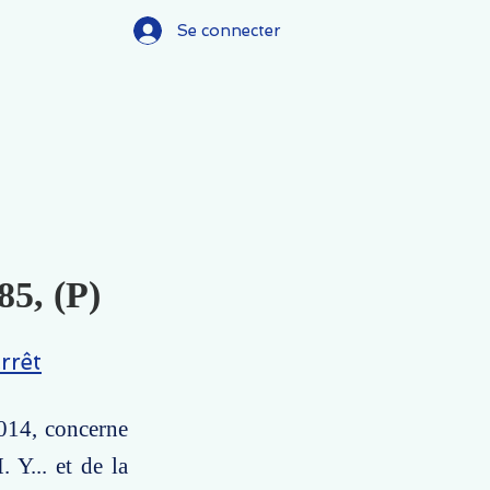
Se connecter
85, (P)
rrêt
2014, concerne
 Y... et de la