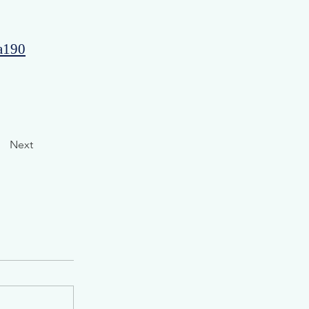
a190
Next