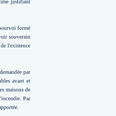
ime justifiant
 pourvoi formé
voir souverain
de l'existence
e demandée par
ubles avant et
les maisons de
'incendie. Par
apportée.