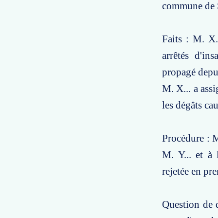
commune de S
Faits : M. X.
arrêtés d'ins
propagé depui
M. X... a ass
les dégâts cau
Procédure : 
M. Y... et à
rejetée en pre
Question de d