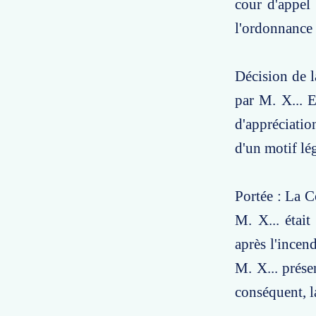
cour d'appel 
l'ordonnance 
Décision de l
par M. X... E
d'appréciatio
d'un motif lé
Portée : La C
M. X... était
après l'incen
M. X... prése
conséquent, l