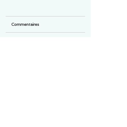
Commentaires
Un commentaire sur cette fiche ou cet arrêt ?
Partagez vos idées
Soyez le premier à rédiger un
commentaire.