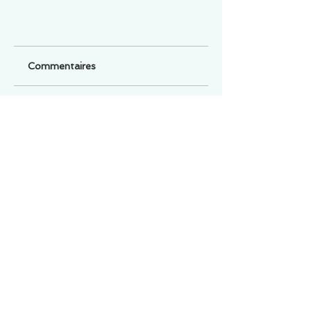
Commentaires
Un commentaire sur cette fiche ou cet arrêt ?
Partagez vos idées
Soyez le premier à rédiger un
commentaire.