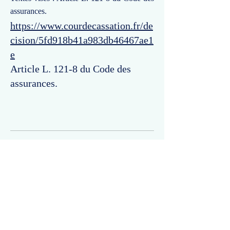
assurances.
https://www.courdecassation.fr/de
cision/5fd918b41a983db46467ae1
e
Article L. 121-8 du Code des
assurances.
Commentaires
Un commentaire sur cette fiche ou cet arrêt ?
Partagez vos idées
Soyez le premier à rédiger un