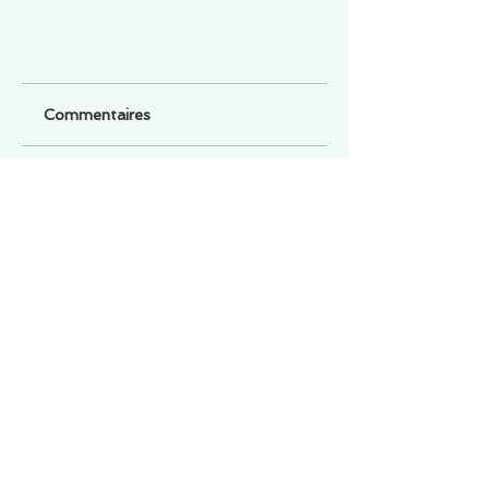
Commentaires
Un commentaire sur cette fiche ou cet arrêt ?
Partagez vos idées
Soyez le premier à rédiger un
commentaire.