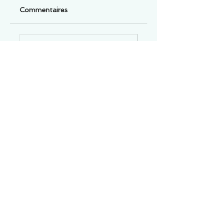
Commentaires
Un commentaire sur cette fiche ou cet arrêt ?
Partagez vos idées
Soyez le premier à rédiger un
commentaire.