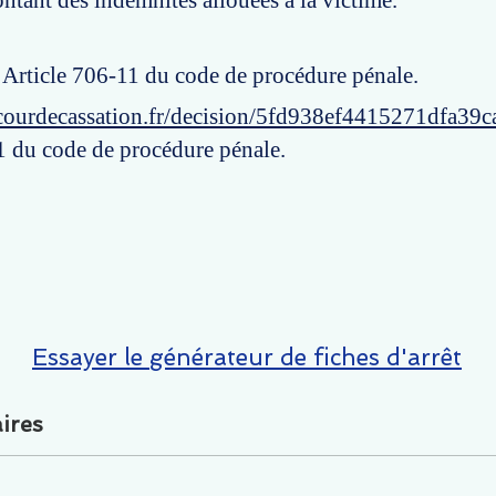
ontant des indemnités allouées à la victime.
: Article 706-11 du code de procédure pénale.
courdecassation.fr/decision/5fd938ef4415271dfa39c
1 du code de procédure pénale.
Essayer le générateur de fiches d'arrêt
ires