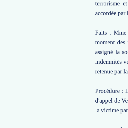
terrorisme e
accordée par 
Faits : Mme 
moment des f
assigné la s
indemnités ve
retenue par l
Procédure : L
d'appel de Ve
la victime par