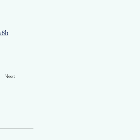
a8b
Next