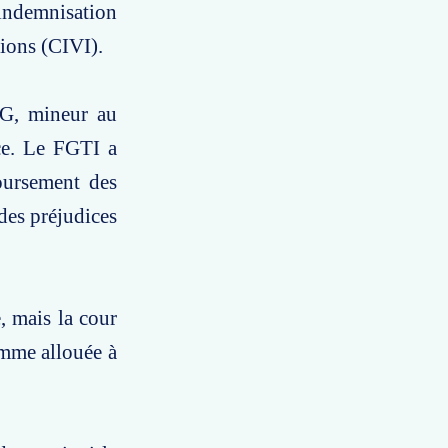
indemnisation
ions (CIVI).
 G, mineur au
ce. Le FGTI a
oursement des
 des préjudices
, mais la cour
omme allouée à