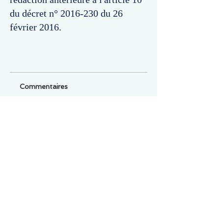
du décret n°
2016-230
du 26
février 2016.
Commentaires
Un commentaire sur cette fiche ou cet arrêt ?
Partagez vos idées
Soyez le premier à rédiger un
commentaire.