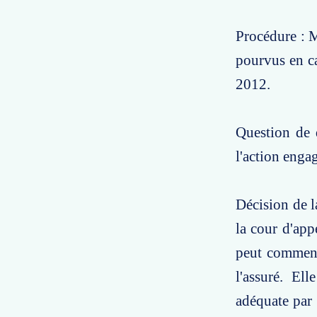
Procédure : M
pourvus en ca
2012.
Question de d
l'action engag
Décision de l
la cour d'app
peut commence
l'assuré. El
adéquate par l