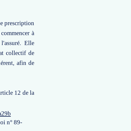
de prescription
ut commencer à
l'assuré. Elle
t collectif de
érent, afin de
rticle 12 de la
a29b
loi n° 89-