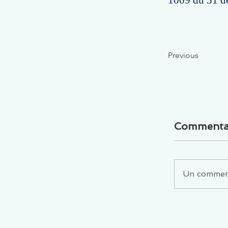
1009 du 31 d
Previous
Commenta
Un commenta