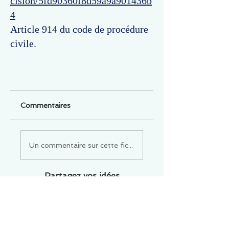
cision/5fd90360f8d59a9a901436b
4
Article 914 du code de procédure
civile.
Commentaires
Un commentaire sur cette fiche ou cet arrêt ?
Partagez vos idées
Soyez le premier à rédiger un
commentaire.