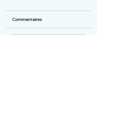
Commentaires
Un commentaire sur cette fiche ou cet arrêt ?
Partagez vos idées
Soyez le premier à rédiger un
commentaire.