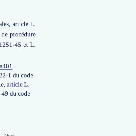
les, article L.
e de procédure
. 1251-45 et L.
4a401
 122-1 du code
e, article L.
1-49 du code
Next